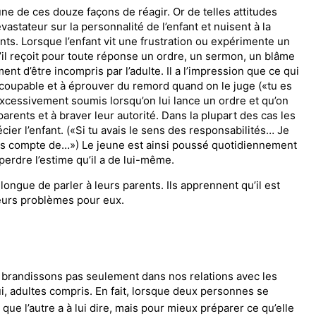
ne de ces douze façons de réa­gir. Or de telles attitudes
astateur sur la personnalité de l’enfant et nuisent à la
ts. Lorsque l’enfant vit une frustration ou expérimente un
’il reçoit pour toute réponse un ordre, un sermon, un blâme
ment d’être incompris par l’adulte. Il a l’impression que ce qui
r coupable et à éprouver du remord quand on le juge («tu es
 excessivement soumis lorsqu’on lui lance un ordre et qu’on
rents et à braver leur autorité. Dans la plupart des cas les
cier l’enfant. («Si tu avais le sens des responsabilités… Je
 pas compte de…») Le jeune est ainsi poussé quotidiennement
 perdre l’estime qu’il a de lui-même.
longue de parler à leurs parents. Ils apprennent qu’il est
leurs problèmes pour eux.
 brandissons pas seule­ment dans nos relations avec les
i, adultes compris. En fait, lorsque deux personnes se
 que l’autre a à lui dire, mais pour mieux pré
parer ce qu’elle