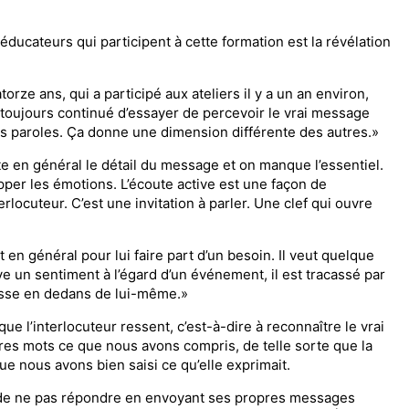
 éducateurs qui participent à cette formation est la révélation
orze ans, qui a participé aux ateliers il y a un an environ,
i toujours continué d’essayer de percevoir le vrai message
rs paroles. Ça donne une dimension diffé­rente des autres.»
te en général le détail du message et on manque l’essentiel.
apper les émo­tions. L’écoute active est une façon de
rlocuteur. C’est une invita­tion à parler. Une clef qui ouvre
 en général pour lui faire part d’un besoin. Il veut quelque
ve un sentiment à l’égard d’un événement, il est tracassé par
passe en dedans de lui-même.»
e l’interlocuteur ressent, c’est-à-dire à reconnaître le vrai
es mots ce que nous avons compris, de telle sorte que la
e nous avons bien saisi ce qu’elle exprimait.
ve», de ne pas répondre en en­voyant ses propres messages