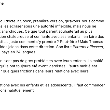
ne
ité du docteur Spock, première ver­sion, qu’avons-nous comme
les écraser sous une autorité in­flexible, mais nous ne
 anarchiques. Ce que tout parent sou­haiterait au plus
ion chaleureuse et confiante avec ses en­fants ; en faire des
sait au juste comment s’y prendre ? Peut-être ! Mats Thomas
es jalons dans cette direction. Son livre
Parents efficaces
,
4 pays en 24 langues.
on n’ont pas de gros pro­blèmes avec leurs enfants. La moitié
u’ils ont tou­jours été avant-gardistes. L’autre moitié est
uelques frictions dans leurs relations avec leurs
ions avec les enfants et les adolescents, il faut com­mencer
sons habituellement.