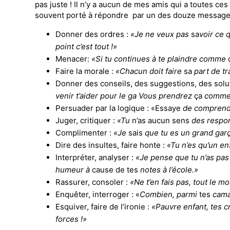
pas juste ! Il n’y a aucun de mes amis qui a toutes ces
souvent porté à répondre par un des douze message
Donner des ordres :
«Je ne veux pas
sa­
voir ce 
point c’est tout !»
Menacer:
«Si
tu continues à te plaindre comme
Faire la morale :
«Chacun doit faire
sa
part de t
Donner des conseils, des suggestions, des solut
venir t’aider pour le
ga­
Vous prendrez
ça
comme 
Persuader par la logique : «Essaye
de
comprendr
Juger, critiquer :
«Tu
n’as aucun sens
des respon
Complimenter :
«Je
sais
que tu es un grand ga
Dire des insultes, faire honte :
«Tu
n’es qu’un e
Interpréter, analyser :
«Je pense que tu
n’as pa
humeur à
cause de tes
notes à l’école.»
Rassurer, consoler :
«Ne t’en fais pas, tout le
Enquêter, interroger : «
Combien, parmi
tes
camar
Esquiver, faire de l’ironie :
«Pauvre
en­
fant,
tes c
forces !»