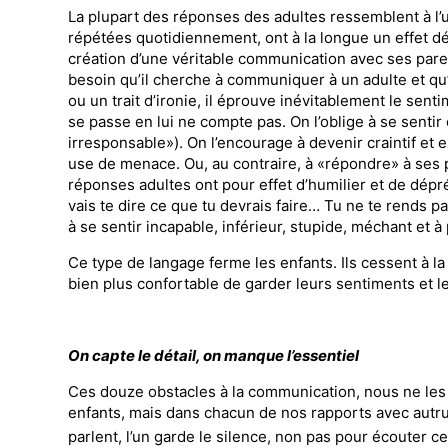
La plupart des répon­ses des adultes ressemblent à l’u
répétées quotidiennement, ont à la longue un effet dév
création d’une véritable communication avec ses paren
besoin qu’il cherche à communiquer à un adulte et qu
ou un trait d’ironie, il éprouve inévitablement le senti
se passe en lui ne compte pas. On l’oblige à se senti
irresponsable»). On l’encourage à devenir craintif et
use de menace. Ou, au contraire, à «répondre» à ses pa
réponses adultes ont pour effet d’humilier et de dépré
vais te dire ce que tu devrais faire… Tu ne te rends
à se sentir incapable, inférieur, stupide, méchant et à
Ce type de langage ferme les enfants. Ils cessent à la 
bien plus confortable de garder leurs sentiments et 
On capte le détail, on manque l’essentiel
Ces douze obstacles à la communica­tion, nous ne les
enfants, mais dans chacun de nos rapports avec autru
parlent, l’un garde le silence, non pas pour écouter ce