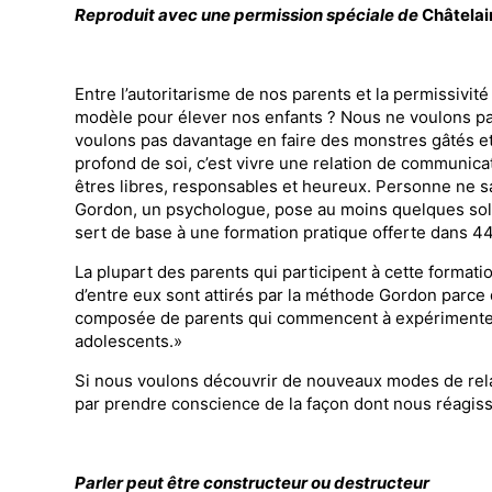
Reproduit avec une permission spéciale de
Châtelai
Entre l’autoritarisme de nos parents et la per­missiv
modèle pour élever nos enfants ? Nous ne voulons pas 
voulons pas da­vantage en faire des monstres gâtés et
profond de soi, c’est vivre une relation de communicat
êtres libres, respon­sables et heureux. Personne ne 
Gordon, un psychologue, pose au moins quelques solid
sert de base à une formation prati­que offerte dans 4
La plupart des parents qui participent à cette formati
d’entre eux sont attirés par la méthode Gor­don parce q
composée de parents qui commencent à expérimenter q
adolescents.»
Si nous voulons découvrir de nouveaux modes de relat
par prendre conscience de la fa­çon dont nous réagis
Parler peut être constructeur ou destructeur