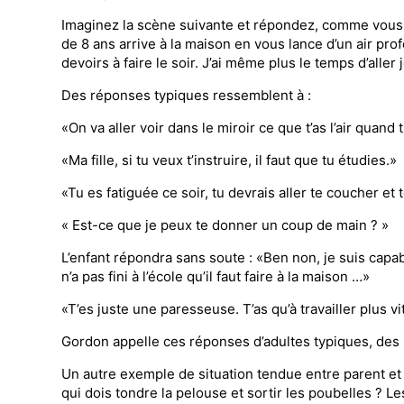
Imaginez la scène suivante et répondez, comme vous le 
de 8 ans arrive à la maison en vous lan­ce d’un air pr
devoirs à faire le soir. J’ai même plus le temps d’alle
Des réponses typiques ressemblent à :
«On va aller voir dans le miroir ce que t’as l’air quan
«Ma fille, si tu veux t’ins­truire, il faut que tu étudies.»
«Tu es fatiguée ce soir, tu devrais aller te coucher et 
« Est-ce que je peux te donner un coup de main ? »
L’enfant répondra sans soute : «Ben non, je suis capabl
n’a pas fini à l’école qu’il faut faire à la maison …»
«T’es juste une paresseuse. T’as qu’à travailler plus vit
Gordon appelle ces réponses d’adultes typi­ques, des
Un autre exemple de situation tendue entre parent et
qui dois tondre la pelouse et sortir les poubelles ? Les