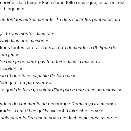
 corvées-là à faire !» Face à une telle remarque, le parent est
s bloquants.
que font les autres parents. Tu dois sor­tir les poubelles, un
ça,
tu vas monter dans
ta
»
ravail dans une maison.»
ions toutes faites :
«Tu
n’as qu’à de­mander à Philippe de
un jeu.»
e que je ne peux pas tout faire
dans la maison.»
sabilités.»
rçon
et
que tu
es
capable de faire ça.»
nfant
gâté,
un paresseux.»
s
le
goût de faire
ça
aujourd’hui parce que tu
es
de mauvaise
 monde a des moments de
décourage­
Demain
ça
ira mieux.»
ades, t’ont dit ce qu’ils
avaient à
faire chez eux?»
ruels parents t’écrasent
sous des tâ­ches
au-dessus de tes