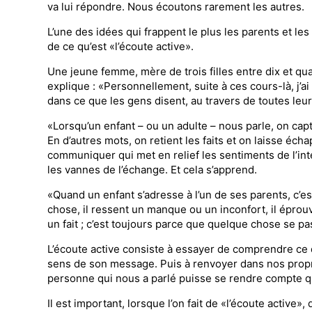
va lui répondre. Nous écoutons rarement les autres.
L’une des idées qui frappent le plus les parents et les
de ce qu’est «l’écoute active».
Une jeune femme, mère de trois filles entre dix et quat
explique : «Personnellement, suite à ces cours-là, j’a
dans ce que les gens disent, au travers de toutes leu
«Lorsqu’un enfant – ou un adulte – nous parle, on cap
En d’autres mots, on retient les faits et on laisse éch
communiquer qui met en relief les senti­ments de l’inte
les van­nes de l’échange. Et cela s’apprend.
«Quand un enfant s’adresse à l’un de ses parents, c’est
chose, il ressent un manque ou un incon­fort, il éprou
un fait ; c’est toujours parce que quelque chose se 
L’écoute active consiste à essayer de comprendre ce qu
sens de son message. Puis à renvoyer dans nos propr
per­sonne qui nous a parlé puisse se rendre compte qu
Il est important, lorsque l’on fait de «l’é­coute acti