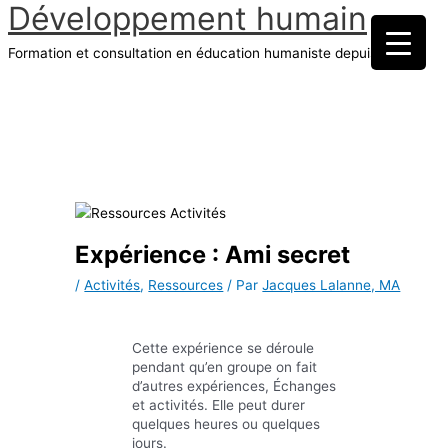
Développement humain
Aller
au
Formation et consultation en éducation humaniste depuis 1970
contenu
Menu
principal
Expérience : Ami secret
/
Activités
,
Ressources
/ Par
Jacques Lalanne, MA
Cette expérience se déroule
pendant qu’en groupe on fait
d’autres expériences, Échanges
et activités. Elle peut durer
quelques heures ou quelques
jours.