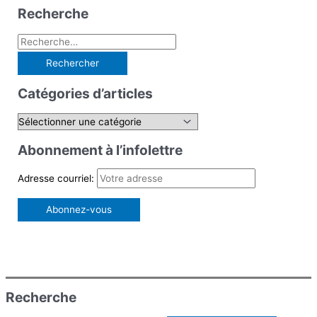
Recherche
R
e
c
Catégories d’articles
h
e
C
r
a
Abonnement à l’infolettre
c
t
h
é
Adresse courriel:
e
g
r
o
r
:
i
e
s
Recherche
d