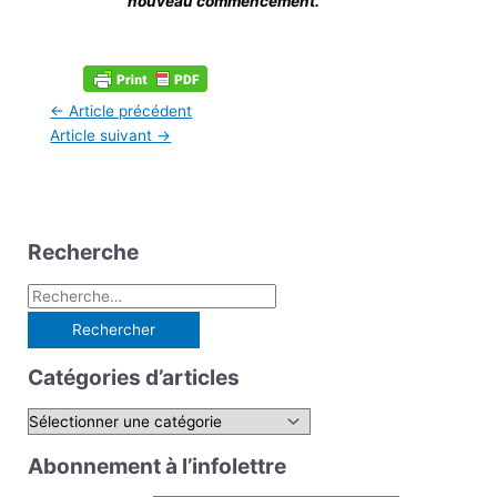
nouveau commencement.
←
Article précédent
Article suivant
→
Recherche
R
e
c
Catégories d’articles
h
e
C
r
a
Abonnement à l’infolettre
c
t