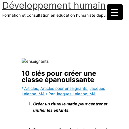
Développement humain
Aller
au
Formation et consultation en éducation humaniste depuis 1970
contenu
Menu
principal
10 clés pour créer une
classe épanouissante
/
Articles
,
Articles pour enseignants
,
Jacques
Lalanne, MA
/ Par
Jacques Lalanne, MA
Créer un rituel le matin pour centrer et
unifier les enfants.