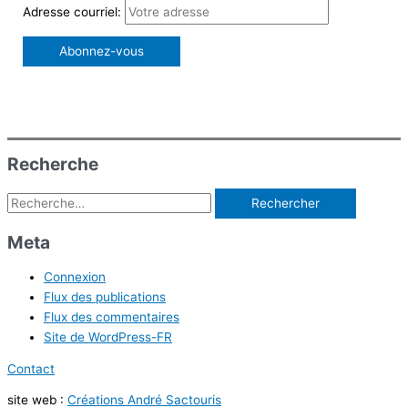
h
é
Adresse courriel:
e
g
r
o
r
:
i
e
s
Recherche
d
Rechercher :
’
a
Meta
r
Connexion
t
Flux des publications
i
Flux des commentaires
c
Site de WordPress-FR
l
Contact
e
site web :
Créations André Sactouris
s