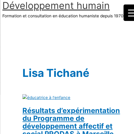
Développement humain
Aller
au
Formation et consultation en éducation humaniste depuis 1970
contenu
Menu
principal
Lisa Tichané
Résultats d’expérimentation
du Programme de
développement affectif et
social PRODAS à Marseille