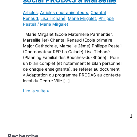
Articles
,
Articles pour animateurs
,
Chantal
Renaud
,
Lisa Tichané
,
Marie Mirgalet
,
Philippe
Pesteil
/
Marie Mirgalet
Marie Mirgalet (Ecole Maternelle Parmentier,
Marseille 1er) Chantal Renaud (Ecole primaire
Major Cathédrale, Marseille 2ème) Philippe Pesteil
(Coordonateur REP La Calade) Lisa Tichané
(Planning Familial des Bouches-du-Rhône) Pour
un bilan complet (et notamment le bilan personnel
de chaque enseignante), se référer au document
« Adaptation du programme PRODAS au contexte
local du Centre Ville […]
Résultats
Lire la suite »
d’expérimentation
du
Programme
de
développement
affectif
et
Recherche
social