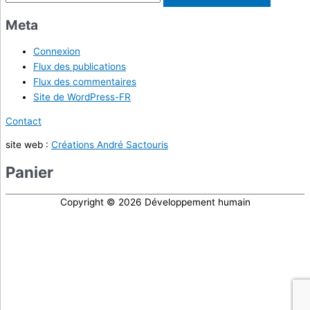
a
Meta
r
Connexion
t
Flux des publications
i
Flux des commentaires
c
Site de WordPress-FR
l
Contact
e
site web :
Créations André Sactouris
s
Panier
Copyright © 2026
Développement humain