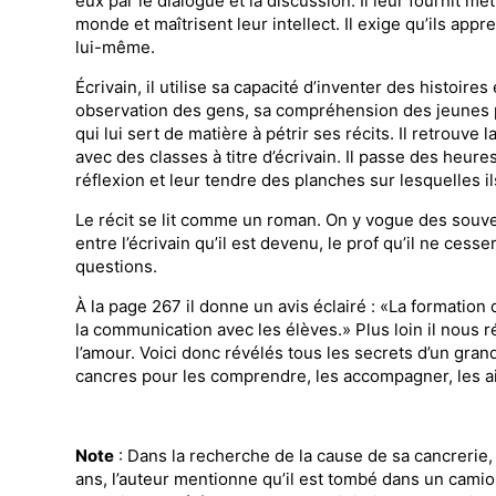
eux par le dialogue et la discussion. Il leur fournit 
monde et maîtrisent leur intellect. Il exige qu’ils a
lui-même.
Écrivain, il utilise sa capacité d’inventer des histoires
observation des gens, sa compréhension des jeunes 
qui lui sert de matière à pétrir ses récits. Il retrouv
avec des classes à titre d’écrivain. Il passe des heur
réflexion et leur tendre des planches sur lesquelles i
Le récit se lit comme un roman. On y vogue des souve
entre l’écrivain qu’il est devenu, le prof qu’il ne cess
questions.
À la page 267 il donne un avis éclairé : «La formation
la communication avec les élèves.» Plus loin il nous r
l’amour. Voici donc révélés tous les secrets d’un gra
cancres pour les comprendre, les accompagner, les ai
Note
: Dans la recherche de la cause de sa cancrerie,
ans, l’auteur mentionne qu’il est tombé dans un camio