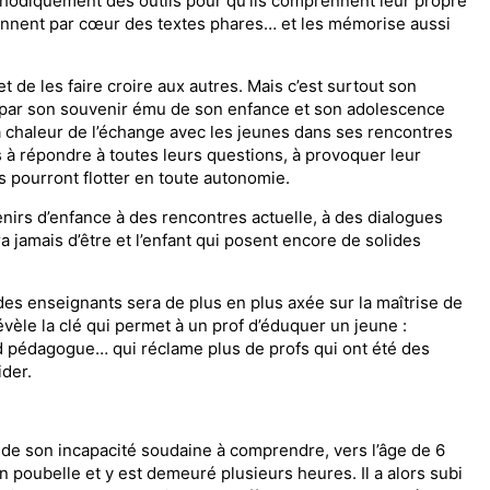
méthodiquement des outils pour qu’ils comprennent leur propre
pprennent par cœur des textes phares… et les mémorise aussi
 et de les faire croire aux autres. Mais c’est surtout son
par son souvenir ému de son enfance et son adolescence
e la chaleur de l’échange avec les jeunes dans ses rencontres
es à répondre à toutes leurs questions, à provoquer leur
ls pourront flotter en toute autonomie.
nirs d’enfance à des rencontres actuelle, à des dialogues
era jamais d’être et l’enfant qui posent encore de solides
 des enseignants sera de plus en plus axée sur la maîtrise de
évèle la clé qui permet à un prof d’éduquer un jeune :
nd pédagogue… qui réclame plus de profs qui ont été des
der.
 de son incapacité soudaine à comprendre, vers l’âge de 6
n poubelle et y est demeuré plusieurs heures. Il a alors subi