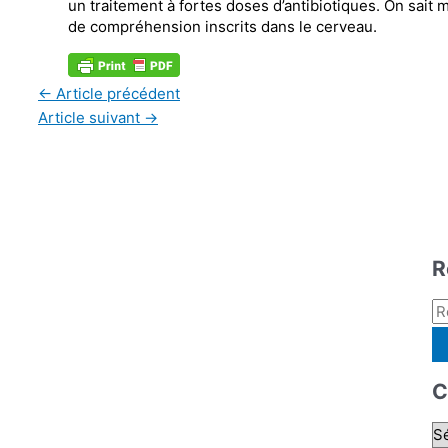
un traitement à fortes doses d’antibiotiques. On sait
de compréhension inscrits dans le cerveau.
←
Article précédent
Article suivant
→
R
R
e
c
C
h
e
C