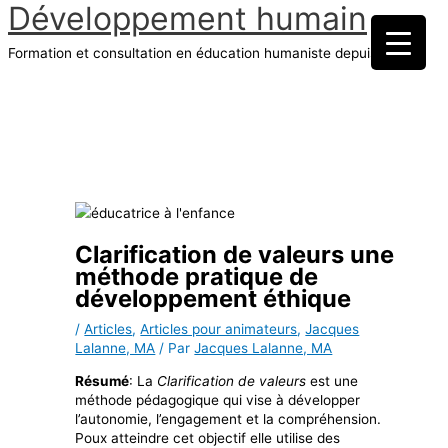
Développement humain
Aller
au
Formation et consultation en éducation humaniste depuis 1970
contenu
Menu
principal
Clarification de valeurs une
méthode pratique de
développement éthique
/
Articles
,
Articles pour animateurs
,
Jacques
Lalanne, MA
/ Par
Jacques Lalanne, MA
Résumé
: La
Clarification de valeurs
est une
méthode pédagogique qui vise à développer
l’autonomie, l’engagement et la compréhension.
Poux atteindre cet objectif elle utilise des