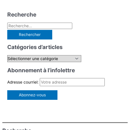
Recherche
R
e
c
Catégories d’articles
h
e
C
r
a
Abonnement à l’infolettre
c
t
h
é
Adresse courriel:
e
g
r
o
r
:
i
e
s