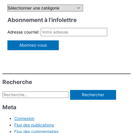
e
C
r
a
Abonnement à l’infolettre
c
t
h
é
Adresse courriel:
e
g
r
o
r
:
i
e
s
Recherche
d
Rechercher :
’
a
Meta
r
Connexion
t
Flux des publications
i
Flux des commentaires