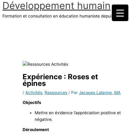
Développement humain
Aller
au
Formation et consultation en éducation humaniste depuis 1970
contenu
Menu
principal
Expérience : Roses et
épines
/
Activités
,
Ressources
/ Par
Jacques Lalanne, MA
Objectifs
Mettre en évidence l’appréciation positive et
négative.
Déroulement