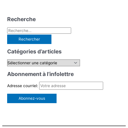
Recherche
R
e
c
Catégories d’articles
h
e
C
r
a
Abonnement à l’infolettre
c
t
h
é
Adresse courriel:
e
g
r
o
r
:
i
e